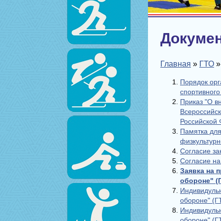
Докуме
Главная
»
ГТО
Порядок орг
спортивного
Приказ "О в
Всероссийск
Российской 
Памятка для
физкультурн
Согласие за
Согласие на
Заявка на 
обороне" (
Индивидульн
обороне" (ГТ
Индивидульн
обороне" (ГТ