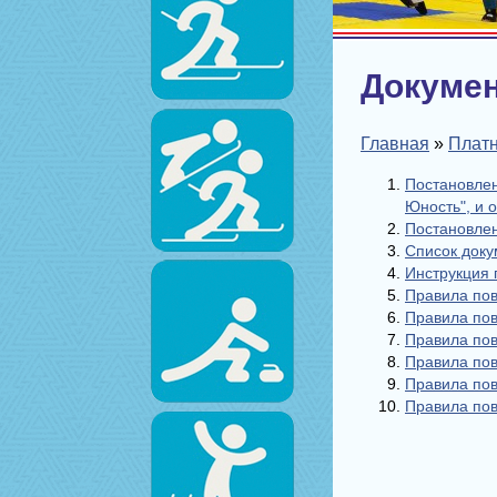
Докумен
Главная
»
Платн
Постановлен
Юность", и 
Постановлен
Список док
Инструкция 
Правила пов
Правила пов
Правила пов
Правила пов
Правила пов
Правила пов