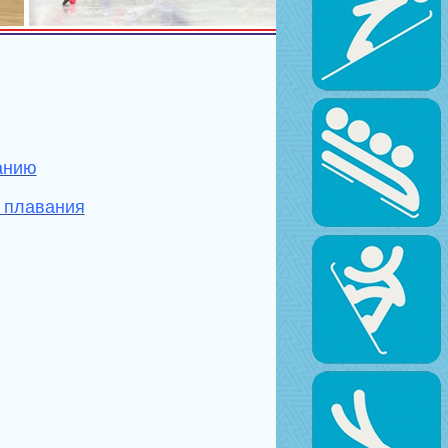
анию
о плавания