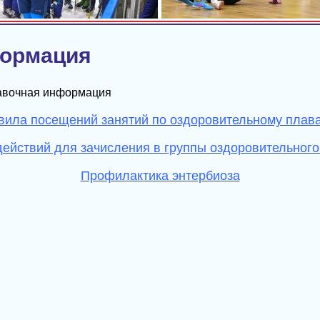
формация
авочная информация
вила посещений занятий по оздоровительному плав
ействий для зачисления в группы оздоровительног
Профилактика энтербиоза