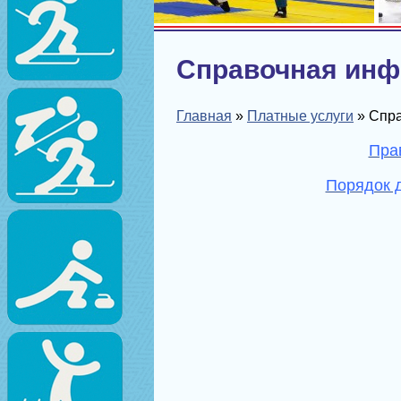
Справочная ин
Главная
»
Платные услуги
»
Спр
Пра
Порядок д